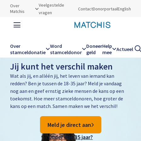
Utilities
Veelgestelde
Over
Contact
Donorportaal
English
Matchis
vragen
Zoeken
Zoe
Over
Word
Doneer
Help
Actueel
Word stamceldonor
stamceldonatie
stamceldonor
geld
mee
Hoofdnavigatie
Jij kunt het verschil maken
Wat als jij, en alléén jij, het leven van iemand kan
redden? Ben je tussen de 18-35 jaar? Meld je vandaag
nog aan en geef ernstig zieke mensen de kans op een
toekomst. Hoe meer stamceldonoren, hoe groter de
kans op een match. Samen maken we het verschil!
Meld je direct aan
Ouder dan 35 jaar?