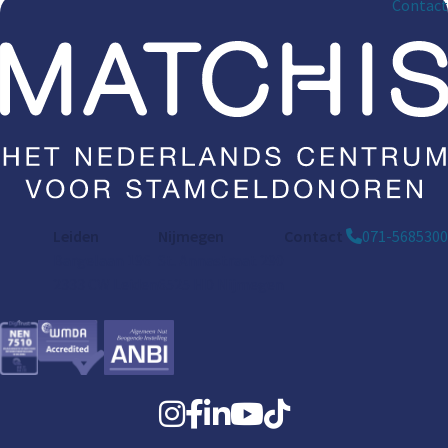
Contact
Leiden
Nijmegen
Contact
071-5685300
Bargelaan 196
St. Annastraat 290
2333 CW Leiden
6525 HD Nijmegen