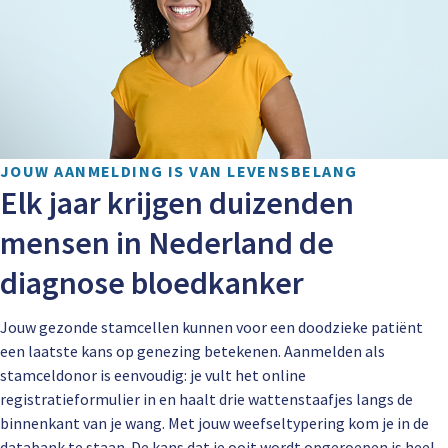
JOUW AANMELDING IS VAN LEVENSBELANG
Elk jaar krijgen duizenden
mensen in Nederland de
diagnose bloedkanker
Jouw gezonde stamcellen kunnen voor een doodzieke patiënt
een laatste kans op genezing betekenen. Aanmelden als
stamceldonor is eenvoudig: je vult het online
registratieformulier in en haalt drie wattenstaafjes langs de
binnenkant van je wang. Met jouw weefseltypering kom je in de
databank te staan. De kans dat je ooit wordt opgeroepen is heel