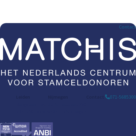
Contact
Leiden
Nijmegen
Contact
071-5685300
Bargelaan 196
St. Annastraat 290
2333 CW Leiden
6525 HD Nijmegen