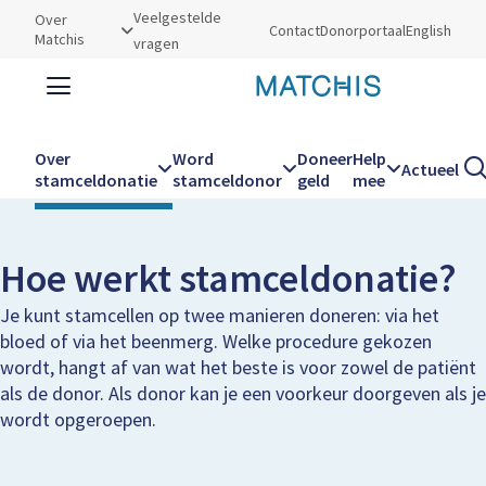
Utilities
Veelgestelde
Over
Contact
Donorportaal
English
Matchis
vragen
Zoeken
Zoe
Over
Word
Doneer
Help
Actueel
Kruimelpad
Home
Over stamceldonatie
Hoe werkt stamceldonatie
stamceldonatie
stamceldonor
geld
mee
Hoofdnavigatie
Hoe werkt stamceldonatie?
Je kunt stamcellen op twee manieren doneren: via het
bloed of via het beenmerg. Welke procedure gekozen
wordt, hangt af van wat het beste is voor zowel de patiënt
als de donor. Als donor kan je een voorkeur doorgeven als je
wordt opgeroepen.