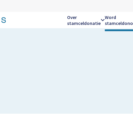
Over
Word
stamceldonatie
stamceldono
Hoofdnavigatie