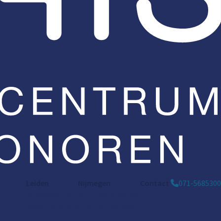
Leiden
Nijmegen
Contact
071-5685300
Bargelaan 196
St. Annastraat 290
2333 CW Leiden
6525 HD Nijmegen