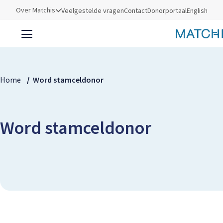
Utilities
Over Matchis
Veelgestelde vragen
Contact
Donorportaal
English
Kruimelpad
Home
Word stamceldonor
Word stamceldonor