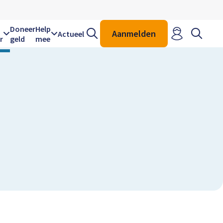
Zoeken
Zoeken
Doneer
Help
Aanmelden
Actueel
r
geld
mee