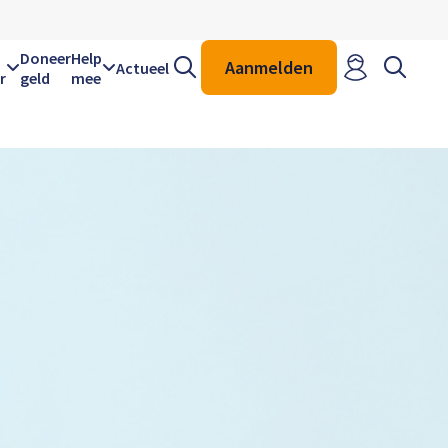
Zoeken
Zoeken
Doneer
Help
Aanmelden
Actueel
r
geld
mee