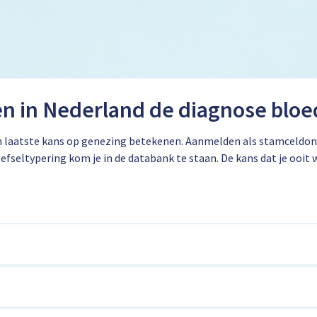
en in Nederland de diagnose blo
aatste kans op genezing betekenen. Aanmelden als stamceldonor is
fseltypering kom je in de databank te staan. De kans dat je ooit w