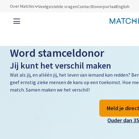
Utilities
Over Matchis
Veelgestelde vragen
Contact
Donorportaal
English
Word stamceldonor
Jij kunt het verschil maken
Wat als jij, en alléén jij, het leven van iemand kan redden? B
geef ernstig zieke mensen de kans op een toekomst. Hoe me
match. Samen maken we het verschil!
Meld je direc
Ouder dan 35