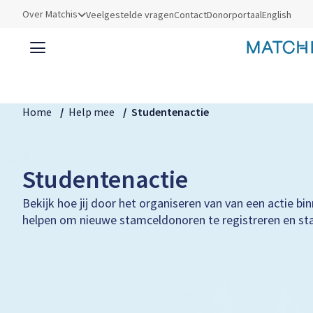
Utilities
Over Matchis
Veelgestelde vragen
Contact
Donorportaal
English
Kruimelpad
Home
Help mee
Studentenactie
Studentenactie
Bekijk hoe jij door het organiseren van van een actie bi
helpen om nieuwe stamceldonoren te registreren en st