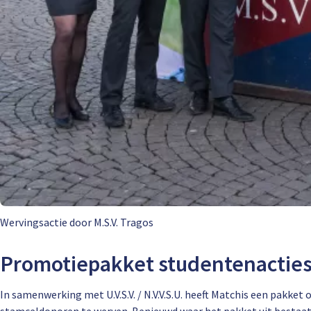
Wervingsactie door M.S.V. Tragos
Promotiepakket studentenactie
In samenwerking met U.V.S.V. / N.V.V.S.U. heeft Matchis een pak