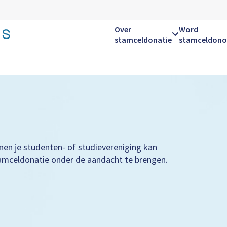
Over
Word
stamceldonatie
stamceldono
Hoofdnavigatie
nnen je studenten- of studievereniging kan
amceldonatie onder de aandacht te brengen.