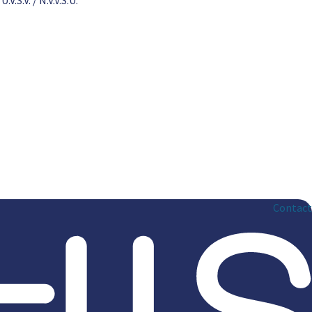
S.V. / N.V.V.S.U.
Contact