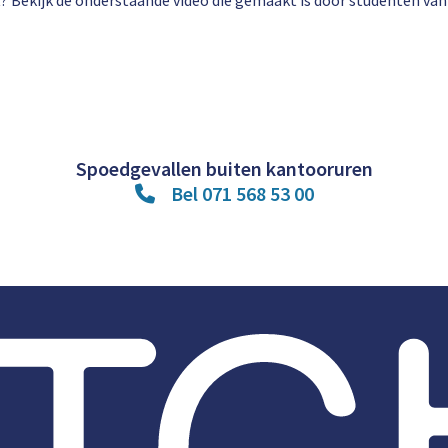
ekijk de onderstaande video die gemaakt is door studenten van U.V.
Spoedgevallen buiten kantooruren
Bel 071 568 53 00