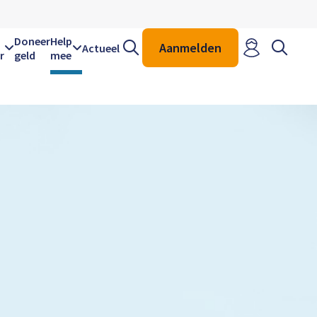
Zoeken
Zoeken
Doneer
Help
Aanmelden
Actueel
r
geld
mee