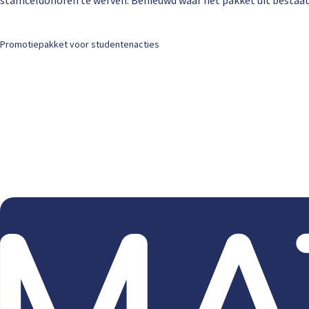
stamceldonoren te werven. Benieuwd waar het pakket uit bestaat? B
Promotiepakket voor studentenacties