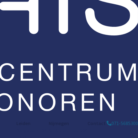
Leiden
Nijmegen
Contact
071-5685300
Bargelaan 196
St. Annastraat 290