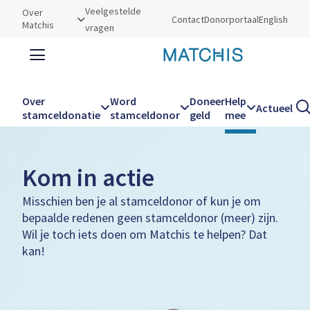
Utilities
Veelgestelde
Over
Contact
Donorportaal
English
Matchis
vragen
Zoeken
Zoe
Over
Word
Doneer
Help
Actueel
Kruimelpad
Home
Help mee
Kom in actie
stamceldonatie
stamceldonor
geld
mee
Hoofdnavigatie
Kom in actie
Misschien ben je al stamceldonor of kun je om
bepaalde redenen geen stamceldonor (meer) zijn.
Wil je toch iets doen om Matchis te helpen? Dat
kan!