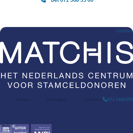
Contact
Leiden
Nijmegen
Contact
071-5685300
Bargelaan 196
St. Annastraat 290
2333 CW Leiden
6525 HD Nijmegen