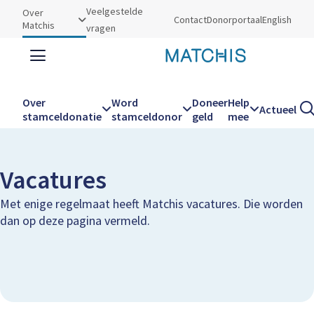
Utilities
Veelgestelde
Over
Contact
Donorportaal
English
Matchis
vragen
Zoeken
Zoe
Over
Word
Doneer
Help
Actueel
Kruimelpad
Home
Over Matchis
Vacatures
stamceldonatie
stamceldonor
geld
mee
Hoofdnavigatie
Vacatures
Met enige regelmaat heeft Matchis vacatures. Die worden
dan op deze pagina vermeld.