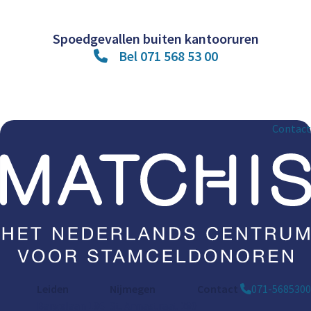
Spoedgevallen buiten kantooruren
Bel 071 568 53 00
Contact
Leiden
Nijmegen
Contact
071-5685300
Bargelaan 196
St. Annastraat 290