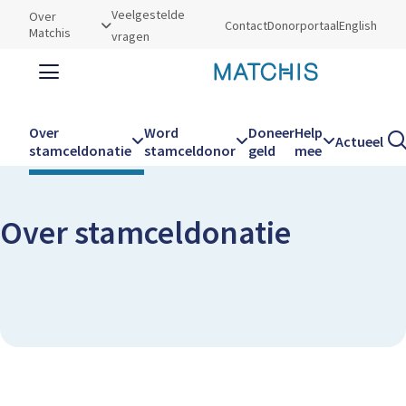
Utilities
Veelgestelde
Over
Contact
Donorportaal
English
Matchis
vragen
Zoeken
Zoe
Over
Word
Doneer
Help
Actueel
Kruimelpad
Home
Over stamceldonatie
stamceldonatie
stamceldonor
geld
mee
Hoofdnavigatie
Over stamceldonatie