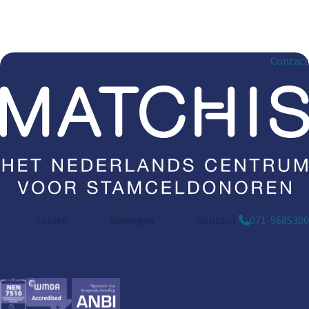
Contact
Leiden
Nijmegen
Contact
071-5685300
Bargelaan 196
St. Annastraat 290
2333 CW Leiden
6525 HD Nijmegen