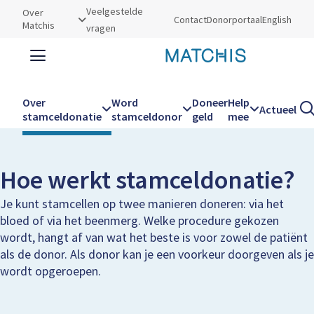
Utilities
Veelgestelde
Over
Contact
Donorportaal
English
Matchis
vragen
Zoeken
Zoe
Over
Word
Doneer
Help
Actueel
Kruimelpad
Home
Over stamceldonatie
Hoe werkt stamceldonatie
stamceldonatie
stamceldonor
geld
mee
Hoofdnavigatie
Hoe werkt stamceldonatie?
Je kunt stamcellen op twee manieren doneren: via het
bloed of via het beenmerg. Welke procedure gekozen
wordt, hangt af van wat het beste is voor zowel de patiënt
als de donor. Als donor kan je een voorkeur doorgeven als je
wordt opgeroepen.