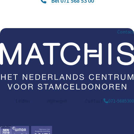
Bel 071 568 53 00
Contact
Leiden
Nijmegen
Contact
071-5685300
Bargelaan 196
St. Annastraat 290
2333 CW Leiden
6525 HD Nijmegen