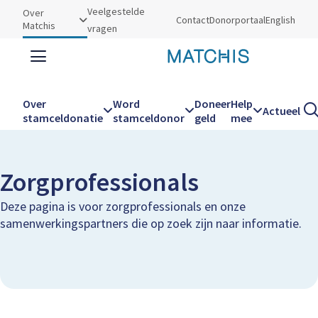
Utilities
Veelgestelde
Over
Contact
Donorportaal
English
Matchis
vragen
Zoeken
Zoe
Over
Word
Doneer
Help
Actueel
Kruimelpad
Home
Over Matchis
Zorgprofessionals
stamceldonatie
stamceldonor
geld
mee
Hoofdnavigatie
Zorgprofessionals
Deze pagina is voor zorgprofessionals en onze
samenwerkingspartners die op zoek zijn naar informatie.