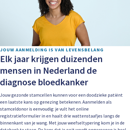
JOUW AANMELDING IS VAN LEVENSBELANG
Elk jaar krijgen duizenden
mensen in Nederland de
diagnose bloedkanker
Jouw gezonde stamcellen kunnen voor een doodzieke patiënt
een laatste kans op genezing betekenen. Aanmelden als
stamceldonor is eenvoudig: je vult het online
registratieformulier in en haalt drie wattenstaafjes langs de
binnenkant van je wang. Met jouw weefseltypering kom je in de
databank te staan. De kans dat je ooit wordt opgeroepen is heel