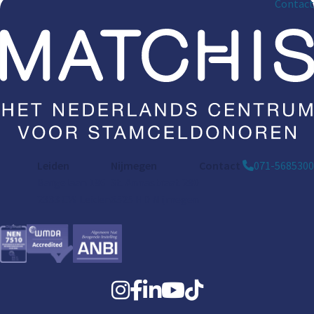
Contact
Leiden
Nijmegen
Contact
071-5685300
Bargelaan 196
St. Annastraat 290
2333 CW Leiden
6525 HD Nijmegen