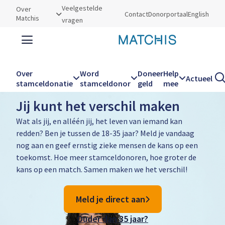
Utilities
Veelgestelde
Over
Contact
Donorportaal
English
Matchis
vragen
Zoeken
Zoe
Over
Word
Doneer
Help
Actueel
Word stamceldonor
stamceldonatie
stamceldonor
geld
mee
Hoofdnavigatie
Jij kunt het verschil maken
Wat als jij, en alléén jij, het leven van iemand kan
redden? Ben je tussen de 18-35 jaar? Meld je vandaag
nog aan en geef ernstig zieke mensen de kans op een
toekomst. Hoe meer stamceldonoren, hoe groter de
kans op een match. Samen maken we het verschil!
Meld je direct aan
Ouder dan 35 jaar?