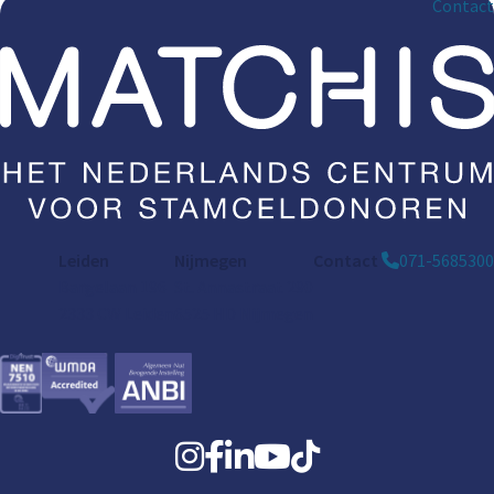
Contact
Leiden
Nijmegen
Contact
071-5685300
Bargelaan 196
St. Annastraat 290
2333 CW Leiden
6525 HD Nijmegen