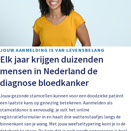
JOUW AANMELDING IS VAN LEVENSBELANG
Elk jaar krijgen duizenden
mensen in Nederland de
diagnose bloedkanker
Jouw gezonde stamcellen kunnen voor een doodzieke patiënt
een laatste kans op genezing betekenen. Aanmelden als
stamceldonor is eenvoudig: je vult het online
registratieformulier in en haalt drie wattenstaafjes langs de
binnenkant van je wang. Met jouw weefseltypering kom je in de
databank te staan. De kans dat je ooit wordt opgeroepen is heel