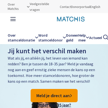
Utilities
Veelgestelde
Over
Contact
Donorportaal
English
Matchis
vragen
Zoeken
Zoe
Over
Word
Doneer
Help
Actueel
Word stamceldonor
stamceldonatie
stamceldonor
geld
mee
Hoofdnavigatie
Jij kunt het verschil maken
Wat als jij, en alléén jij, het leven van iemand kan
redden? Ben je tussen de 18-35 jaar? Meld je vandaag
nog aan en geef ernstig zieke mensen de kans op een
toekomst. Hoe meer stamceldonoren, hoe groter de
kans op een match. Samen maken we het verschil!
Meld je direct aan
Ouder dan 35 jaar?