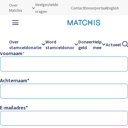
Utilities
Veelgestelde
Over
Contact
Donorportaal
English
Matchis
vragen
Wat wil je aanvragen?
Zoeken
Zoe
Over
Word
Doneer
Help
Actueel
stamceldonatie
stamceldonor
geld
mee
Voornaam
Hoofdnavigatie
Achternaam
E-mailadres