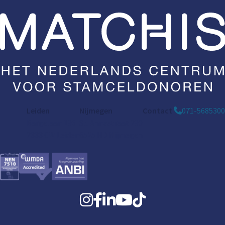
Leiden
Nijmegen
Contact
071-5685300
Bargelaan 196
St. Annastraat 290
2333 CW Leiden
6525 HD Nijmegen