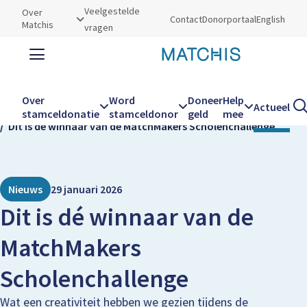
Utilities
Veelgestelde
Over
Contact
Donorportaal
English
Matchis
vragen
Zoeken
Zoe
Over
Word
Doneer
Help
Actueel
Kruimelpad
Home
Actueel
stamceldonatie
stamceldonor
geld
mee
Dit is dé winnaar van de MatchMakers Scholenchallenge
Hoofdnavigatie
Nieuws
29 januari 2026
Dit is dé winnaar van de
MatchMakers
Scholenchallenge
Wat een creativiteit hebben we gezien tijdens de