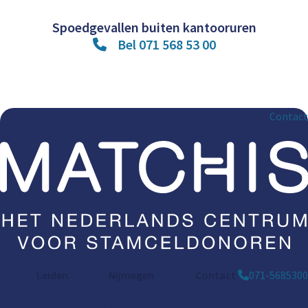
Spoedgevallen buiten kantooruren
Bel 071 568 53 00
Contact
Leiden
Nijmegen
Contact
071-5685300
Bargelaan 196
St. Annastraat 290