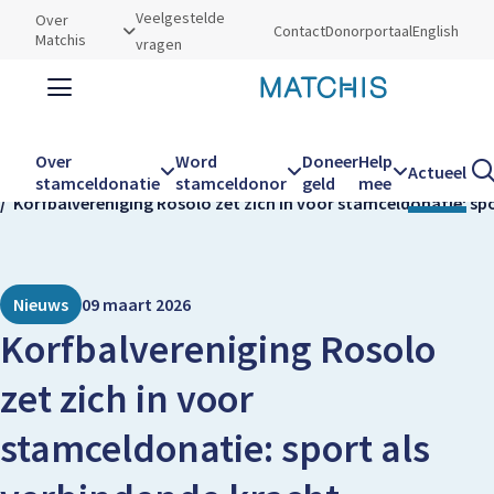
Utilities
Veelgestelde
Over
Contact
Donorportaal
English
Matchis
vragen
Zoeken
Zoe
Over
Word
Doneer
Help
Actueel
Kruimelpad
Home
Actueel
stamceldonatie
stamceldonor
geld
mee
Korfbalvereniging Rosolo zet zich in voor stamceldonatie: sp
Hoofdnavigatie
Nieuws
09 maart 2026
Korfbalvereniging Rosolo
zet zich in voor
stamceldonatie: sport als