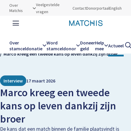
Utilities
Veelgestelde
Over
Contact
Donorportaal
English
Matchis
vragen
Zoeken
Zoe
Over
Word
Doneer
Help
Actueel
Kruimelpad
Home
Actueel
stamceldonatie
stamceldonor
geld
mee
Marco kreeg een tweede kans op leven dankzij zijn broer
Hoofdnavigatie
Interview
17 maart 2026
Marco kreeg een tweede
kans op leven dankzij zijn
broer
De kans dat een match binnen de familie plaatsvindt is