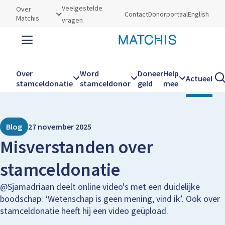
Utilities
Veelgestelde
Over
Contact
Donorportaal
English
Matchis
vragen
Zoeken
Zoe
Over
Word
Doneer
Help
Actueel
Kruimelpad
Home
Actueel
Misverstanden over stamceldonatie
stamceldonatie
stamceldonor
geld
mee
Hoofdnavigatie
Blog
27 november 2025
Misverstanden over
stamceldonatie
@Sjamadriaan deelt online video's met een duidelijke
boodschap: ‘Wetenschap is geen mening, vind ik’. Ook over
stamceldonatie heeft hij een video geüpload.