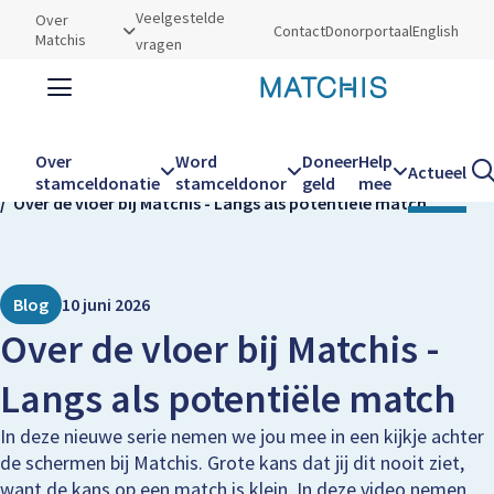
Utilities
Veelgestelde
Over
Contact
Donorportaal
English
Matchis
vragen
Zoeken
Zoe
Over
Word
Doneer
Help
Actueel
Kruimelpad
Home
Actueel
stamceldonatie
stamceldonor
geld
mee
Over de vloer bij Matchis - Langs als potentiële match
Hoofdnavigatie
Blog
10 juni 2026
Over de vloer bij Matchis -
Langs als potentiële match
In deze nieuwe serie nemen we jou mee in een kijkje achter
de schermen bij Matchis. Grote kans dat jij dit nooit ziet,
want de kans op een match is klein. In deze video nemen