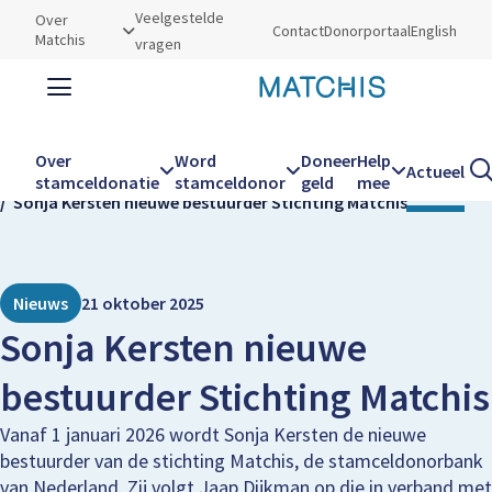
Utilities
Veelgestelde
Over
Contact
Donorportaal
English
Matchis
vragen
Zoeken
Zoe
Over
Word
Doneer
Help
Actueel
Kruimelpad
Home
Actueel
stamceldonatie
stamceldonor
geld
mee
Sonja Kersten nieuwe bestuurder Stichting Matchis
Hoofdnavigatie
Nieuws
21 oktober 2025
Sonja Kersten nieuwe
bestuurder Stichting Matchis
Vanaf 1 januari 2026 wordt Sonja Kersten de nieuwe
bestuurder van de stichting Matchis, de stamceldonorbank
van Nederland. Zij volgt Jaap Dijkman op die in verband met