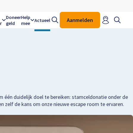
Zoeken
Zoeken
Doneer
Help
Aanmelden
Actueel
r
geld
mee
 één duidelijk doel te bereiken: stamceldonatie onder de
en zelf de kans om onze nieuwe escape room te ervaren.