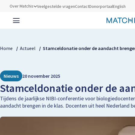
Utilities
Over Matchis
Veelgestelde vragen
Contact
Donorportaal
English
Kruimelpad
Home
Actueel
Stamceldonatie onder de aandacht brengen 
Nieuws
20 november 2025
Stamceldonatie onder de aan
Tijdens de jaarlijkse NIBI-conferentie voor biologiedocent
aandacht brengen in de klas. Docenten uit heel Nederland 