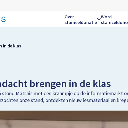
Over
Word
stamceldonatie
stamceldono
Hoofdnavigatie
in de klas
dacht brengen in de klas
en stond Matchis met een kraampje op de informatiemarkt om
bezochten onze stand, ontdekten nieuw lesmateriaal en kreg