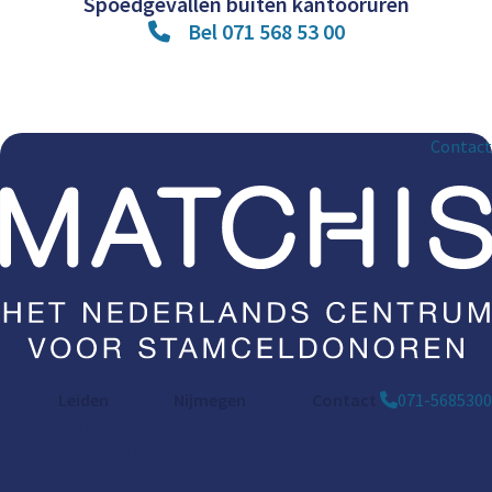
Spoedgevallen buiten kantooruren
Bel 071 568 53 00
Contact
Leiden
Nijmegen
Contact
071-5685300
Bargelaan 196
St. Annastraat 290
2333 CW Leiden
6525 HD Nijmegen