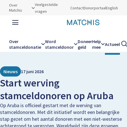
Utilities
Veelgestelde
Over
Contact
Donorportaal
English
Matchis
vragen
Zoeken
Zoe
Over
Word
Doneer
Help
Actueel
Kruimelpad
Home
Actueel
Start werving stamceldonoren op Aruba
stamceldonatie
stamceldonor
geld
mee
Hoofdnavigatie
Nieuws
17 juni 2026
Start werving
stamceldonoren op Aruba
Op Aruba is officieel gestart met de werving van
stamceldonoren. Met dit initiatief wordt een belangrijke
stap gezet om het aantal donoren met een niet-westerse
achtergrond te vergroten. Wereldwijd zijn deze groepen