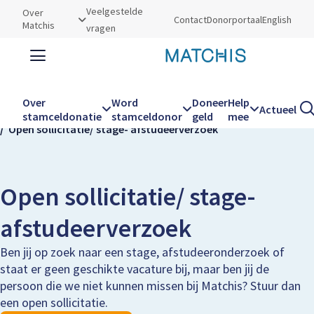
Utilities
Veelgestelde
Over
Contact
Donorportaal
English
Matchis
vragen
Zoeken
Zoe
Over
Word
Doneer
Help
Actueel
Kruimelpad
Home
Over Matchis
Vacatures
stamceldonatie
stamceldonor
geld
mee
Open sollicitatie/ stage- afstudeerverzoek
Hoofdnavigatie
Open sollicitatie/ stage-
afstudeerverzoek
Ben jij op zoek naar een stage, afstudeeronderzoek of
staat er geen geschikte vacature bij, maar ben jij de
persoon die we niet kunnen missen bij Matchis? Stuur dan
een open sollicitatie.