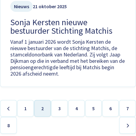
Nieuws
21 oktober 2025
Sonja Kersten nieuwe
bestuurder Stichting Matchis
Vanaf 1 januari 2026 wordt Sonja Kersten de
nieuwe bestuurder van de stichting Matchis, de
stamceldonorbank van Nederland. Zij volgt Jaap
Dijkman op die in verband met het bereiken van de
pensioengerechtigde leeftijd bij Matchis begin
2026 afscheid neemt.
1
2
3
4
5
6
7
Pagina
Huidige
Pagina
Pagina
Pagina
Pagina
Pag
Vorige
pagina
Paginering
pagina
8
Pagina
Vol