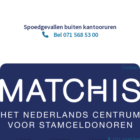
pag
Spoedgevallen buiten kantooruren
Bel 071 568 53 00
Contact
Leiden
Nijmegen
Contact
071-5685300