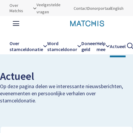
Utilities
Veelgestelde
Over
Contact
Donorportaal
English
Matchis
vragen
Zoeken
Zoe
Over
Word
Doneer
Help
Actueel
Kruimelpad
Home
Actueel
stamceldonatie
stamceldonor
geld
mee
Hoofdnavigatie
Actueel
Op deze pagina delen we interessante nieuwsberichten,
evenementen en persoonlijke verhalen over
stamceldonatie.