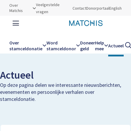
Utilities
Veelgestelde
Over
Contact
Donorportaal
English
Matchis
vragen
Zoeken
Zoe
Over
Word
Doneer
Help
Actueel
Kruimelpad
Home
Actueel
stamceldonatie
stamceldonor
geld
mee
Hoofdnavigatie
Actueel
Op deze pagina delen we interessante nieuwsberichten,
evenementen en persoonlijke verhalen over
stamceldonatie.